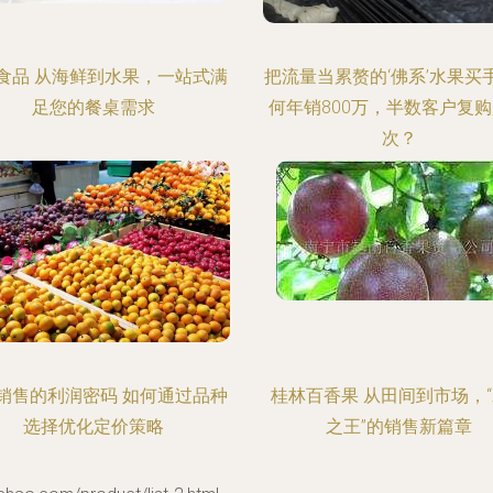
食品 从海鲜到水果，一站式满
把流量当累赘的‘佛系’水果买
足您的餐桌需求
何年销800万，半数客户复购
次？
销售的利润密码 如何通过品种
桂林百香果 从田间到市场，
选择优化定价策略
之王”的销售新篇章