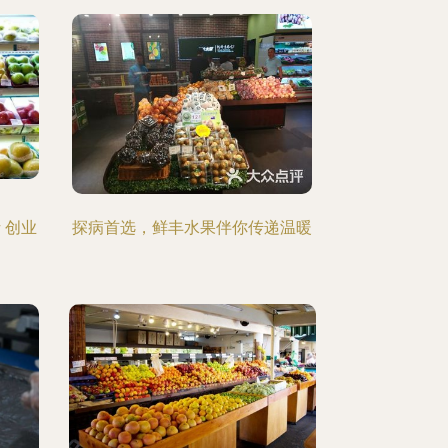
 创业
探病首选，鲜丰水果伴你传递温暖