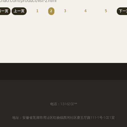
om/product/list-2.html
1
3
4
5
第一页
上一页
2
下一
电话：1316202**
地址：安徽省芜湖市湾沚区红杨镇西河社区赛王厅路111-1号-1021室