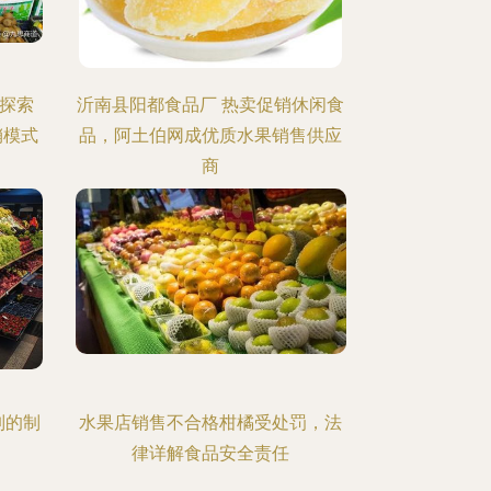
 探索
沂南县阳都食品厂 热卖促销休闲食
销模式
品，阿土伯网成优质水果销售供应
商
列的制
水果店销售不合格柑橘受处罚，法
律详解食品安全责任