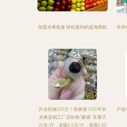
加盟水果批发 轻松盈利的蓝海商机
市井
开业狂烧300万！张家港1000平米
户县
水果直销工厂店价格“屠城” 车厘子
33元/斤，龙眼6.5元/斤，香蕉0.88