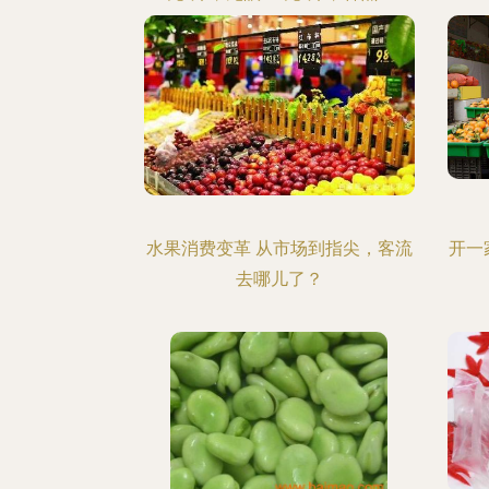
元/斤
水果消费变革 从市场到指尖，客流
开一
去哪儿了？