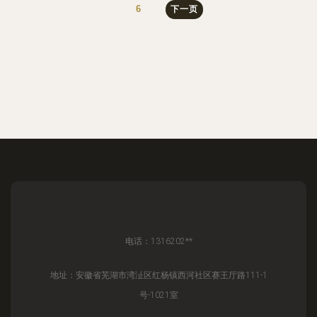
6
下一页
电话：1316202**
地址：安徽省芜湖市湾沚区红杨镇西河社区赛王厅路111-1
号-1021室